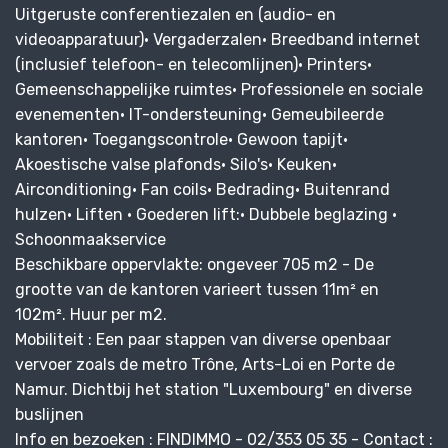
Uitgeruste conferentiezalen en (audio- en
videoapparatuur)• Vergaderzalen• Breedband internet
(inclusief telefoon- en telecomlijnen)• Printers•
Gemeenschappelijke ruimtes• Professionele en sociale
evenementen• IT-ondersteuning• Gemeubileerde
kantoren• Toegangscontrole• Gewoon tapijt•
Akoestische valse plafonds• Silo's• Keuken•
Airconditioning• Fan coils• Bedrading• Buitenrand
hulzen• Liften • Goederen lift:• Dubbele beglazing •
Schoonmaakservice
Beschikbare oppervlakte: ongeveer 705 m2 - De
grootte van de kantoren varieert tussen 11m² en
102m². Huur per m2.
Mobiliteit : Een paar stappen van diverse openbaar
vervoer zoals de metro Trône, Arts-Loi en Porte de
Namur. Dichtbij het station "Luxembourg" en diverse
buslijnen
Info en bezoeken : FINDIMMO - 02/353 05 35 - Contact :