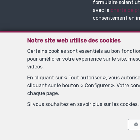
formulaire soient ut
avec la
charte de pr
consentement en in
Notre site web utilise des cookies
Certains cookies sont essentiels au bon foncti
pour améliorer votre expérience sur le site, mes
vidéos.
En cliquant sur « Tout autoriser », vous autoris
cliquant sur le bouton « Configurer ». Votre co
chaque page.
Agent immobilier agréé IPI sous le numéro 103 774 en Belgique - 
Si vous souhaitez en savoir plus sur les cookie
Bruxe
RC professionnelle et cautionnement via AXA Belgium
Conditions généra
POW