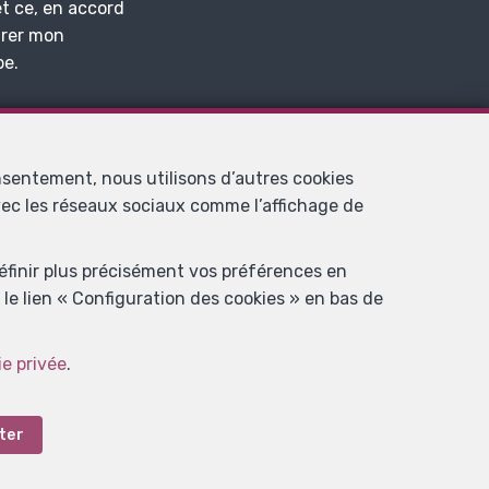
et ce, en accord
irer mon
be.
nsentement, nous utilisons d’autres cookies
avec les réseaux sociaux comme l’affichage de
définir plus précisément vos préférences en
le lien « Configuration des cookies » en bas de
professionnel des agents immobiliers, rue du Luxembourg 16B, 1000
ie privée
.
 l’ IPI
ure valable pour les activités réalisées en Belgique
tion des cookies
ter
.IMMO