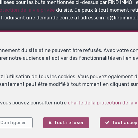
ilisées pour les buts mentionnés ci-dessus par FIND IMMO ; 
otection de la vie privée
du site. Je peux à tout moment ret
troduisant une demande écrite à l’adresse info@findimmo.
Envoyer
onnement du site et ne peuvent être refusés. Avec votre co
urer notre audience et activer des fonctionnalités en lien 
Find Immo
Avenue du Congo 7
1000 Bruxelles
—
—
TEL.
02 353 05 35
info@findimmo.be
—
ez l’utilisation de tous les cookies. Vous pouvez également 
nsentement peut être modifié à tout moment en cliquant sur 
N° entreprise : TVA BE 0807.921.116- Instance de contrôle: Institut 
s, vous pouvez consulter notre
charte de la protection de la v
lles (+32 2 505 38 50 - info@ipi.be) - Soumis au
code déontologique de
 SA, Place du Trône 1, 1000 Bruxelles – police n° 730.390.160. Couvert
les d'utilisation du site
—
Charte de la protection de la vie privée
—
Configura
Configurer
Tout refuser
Tout accep
ERED BY
WHISE
DESIGNED AND DEVELOPED BY
WEBULOUS